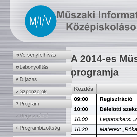
Versenyfelhívás
A 2014-es Műs
Lebonyolítás
programja
Díjazás
Kezdés
Szponzorok
09:00
Regisztráció
Program
10:00
Délelőtti szek
Regisztráció
10:00
Legorockers: „
Programbizottság
10:20
Materex: „Róka