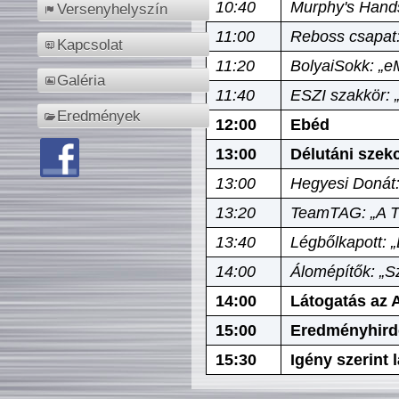
10:40
Murphy's Hands
Versenyhelyszín
11:00
Reboss csapat:
Kapcsolat
11:20
BolyaiSokk: „e
Galéria
11:40
ESZI szakkör: 
Eredmények
12:00
Ebéd
13:00
Délutáni szek
13:00
Hegyesi Donát:
13:20
TeamTAG: „A Tó
13:40
Légbőlkapott: 
14:00
Álomépítők: „Sz
14:00
Látogatás az A
15:00
Eredményhird
15:30
Igény szerint