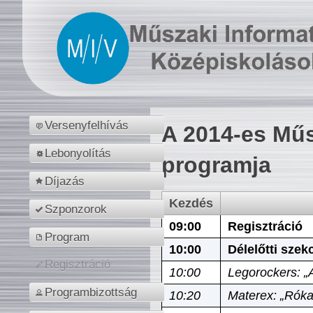
Versenyfelhívás
A 2014-es Műs
Lebonyolítás
programja
Díjazás
Kezdés
Szponzorok
09:00
Regisztráció
Program
10:00
Délelőtti szek
Regisztráció
10:00
Legorockers: „
Programbizottság
10:20
Materex: „Róka