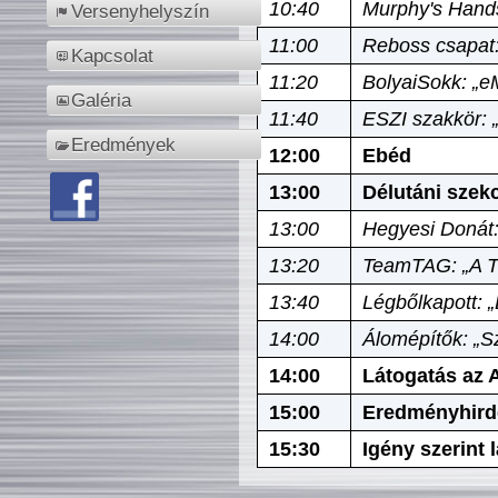
10:40
Murphy's Hands
Versenyhelyszín
11:00
Reboss csapat:
Kapcsolat
11:20
BolyaiSokk: „e
Galéria
11:40
ESZI szakkör: 
Eredmények
12:00
Ebéd
13:00
Délutáni szek
13:00
Hegyesi Donát:
13:20
TeamTAG: „A Tó
13:40
Légbőlkapott: 
14:00
Álomépítők: „Sz
14:00
Látogatás az A
15:00
Eredményhird
15:30
Igény szerint