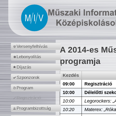
Versenyfelhívás
A 2014-es Műs
Lebonyolítás
programja
Díjazás
Kezdés
Szponzorok
09:00
Regisztráció
Program
10:00
Délelőtti szek
Regisztráció
10:00
Legorockers: „
Programbizottság
10:20
Materex: „Róka