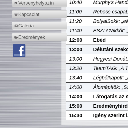
10:40
Murphy's Hands
Versenyhelyszín
11:00
Reboss csapat:
Kapcsolat
11:20
BolyaiSokk: „e
Galéria
11:40
ESZI szakkör: 
Eredmények
12:00
Ebéd
13:00
Délutáni szek
13:00
Hegyesi Donát:
13:20
TeamTAG: „A Tó
13:40
Légbőlkapott: 
14:00
Álomépítők: „Sz
14:00
Látogatás az A
15:00
Eredményhird
15:30
Igény szerint