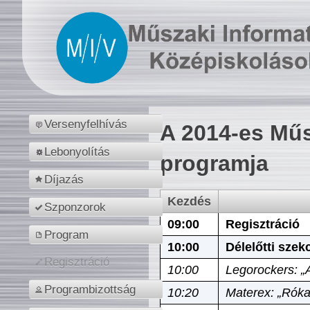
Versenyfelhívás
A 2014-es Műs
Lebonyolítás
programja
Díjazás
Kezdés
Szponzorok
09:00
Regisztráció
Program
10:00
Délelőtti szek
Regisztráció
10:00
Legorockers: „
Programbizottság
10:20
Materex: „Róka