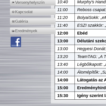
10:40
Murphy's Hands
Versenyhelyszín
11:00
Reboss csapat:
Kapcsolat
11:20
BolyaiSokk: „e
Galéria
11:40
ESZI szakkör: 
Eredmények
12:00
Ebéd
13:00
Délutáni szek
13:00
Hegyesi Donát:
13:20
TeamTAG: „A Tó
13:40
Légbőlkapott: 
14:00
Álomépítők: „Sz
14:00
Látogatás az A
15:00
Eredményhird
15:30
Igény szerint