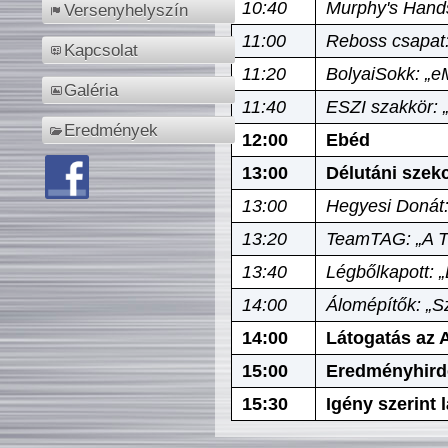
10:40
Murphy's Hands
Versenyhelyszín
11:00
Reboss csapat:
Kapcsolat
11:20
BolyaiSokk: „e
Galéria
11:40
ESZI szakkör: 
Eredmények
12:00
Ebéd
13:00
Délutáni szek
13:00
Hegyesi Donát:
13:20
TeamTAG: „A Tó
13:40
Légbőlkapott: 
14:00
Álomépítők: „Sz
14:00
Látogatás az A
15:00
Eredményhird
15:30
Igény szerint