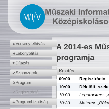
Versenyfelhívás
A 2014-es Műs
Lebonyolítás
programja
Díjazás
Kezdés
Szponzorok
09:00
Regisztráció
Program
10:00
Délelőtti szek
Regisztráció
10:00
Legorockers: „
Programbizottság
10:20
Materex: „Róka