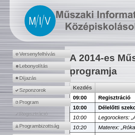
Versenyfelhívás
A 2014-es Műs
Lebonyolítás
programja
Díjazás
Kezdés
Szponzorok
09:00
Regisztráció
Program
10:00
Délelőtti szek
Regisztráció
10:00
Legorockers: „
Programbizottság
10:20
Materex: „Róka