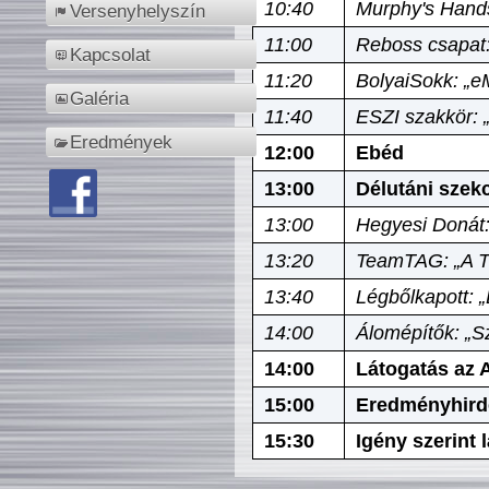
10:40
Murphy's Hands
Versenyhelyszín
11:00
Reboss csapat:
Kapcsolat
11:20
BolyaiSokk: „e
Galéria
11:40
ESZI szakkör: 
Eredmények
12:00
Ebéd
13:00
Délutáni szek
13:00
Hegyesi Donát:
13:20
TeamTAG: „A Tó
13:40
Légbőlkapott: 
14:00
Álomépítők: „Sz
14:00
Látogatás az A
15:00
Eredményhird
15:30
Igény szerint