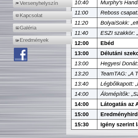
10:40
Murphy's Hands
Versenyhelyszín
11:00
Reboss csapat:
Kapcsolat
11:20
BolyaiSokk: „e
Galéria
11:40
ESZI szakkör: 
Eredmények
12:00
Ebéd
13:00
Délutáni szek
13:00
Hegyesi Donát:
13:20
TeamTAG: „A Tó
13:40
Légbőlkapott: 
14:00
Álomépítők: „Sz
14:00
Látogatás az A
15:00
Eredményhird
15:30
Igény szerint