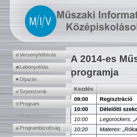
Versenyfelhívás
A 2014-es Műs
Lebonyolítás
programja
Díjazás
Kezdés
Szponzorok
09:00
Regisztráció
Program
10:00
Délelőtti szek
Regisztráció
10:00
Legorockers: „
Programbizottság
10:20
Materex: „Róka