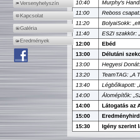
10:40
Murphy's Hands
Versenyhelyszín
11:00
Reboss csapat:
Kapcsolat
11:20
BolyaiSokk: „e
Galéria
11:40
ESZI szakkör: 
Eredmények
12:00
Ebéd
13:00
Délutáni szek
13:00
Hegyesi Donát:
13:20
TeamTAG: „A Tó
13:40
Légbőlkapott: 
14:00
Álomépítők: „Sz
14:00
Látogatás az A
15:00
Eredményhird
15:30
Igény szerint