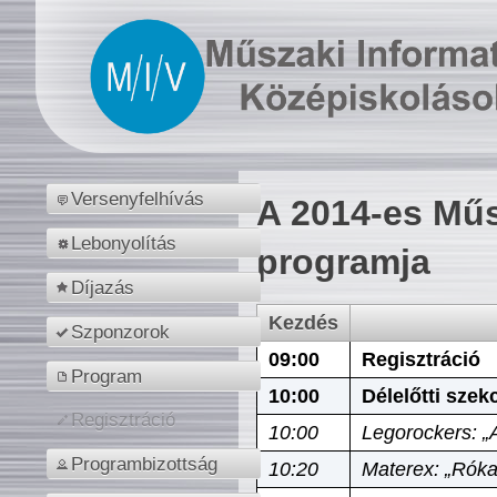
Versenyfelhívás
A 2014-es Műs
Lebonyolítás
programja
Díjazás
Kezdés
Szponzorok
09:00
Regisztráció
Program
10:00
Délelőtti szek
Regisztráció
10:00
Legorockers: „
Programbizottság
10:20
Materex: „Róka