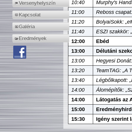
10:40
Murphy's Hands
Versenyhelyszín
11:00
Reboss csapat:
Kapcsolat
11:20
BolyaiSokk: „e
Galéria
11:40
ESZI szakkör: 
Eredmények
12:00
Ebéd
13:00
Délutáni szek
13:00
Hegyesi Donát:
13:20
TeamTAG: „A Tó
13:40
Légbőlkapott: 
14:00
Álomépítők: „Sz
14:00
Látogatás az A
15:00
Eredményhird
15:30
Igény szerint