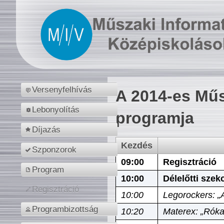
Versenyfelhívás
A 2014-es Műs
Lebonyolítás
programja
Díjazás
Kezdés
Szponzorok
09:00
Regisztráció
Program
10:00
Délelőtti szek
Regisztráció
10:00
Legorockers: „
Programbizottság
10:20
Materex: „Róka