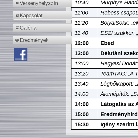
10:40
Murphy's Hands
Versenyhelyszín
11:00
Reboss csapat:
Kapcsolat
11:20
BolyaiSokk: „e
Galéria
11:40
ESZI szakkör: 
Eredmények
12:00
Ebéd
13:00
Délutáni szek
13:00
Hegyesi Donát:
13:20
TeamTAG: „A Tó
13:40
Légbőlkapott: 
14:00
Álomépítők: „Sz
14:00
Látogatás az A
15:00
Eredményhird
15:30
Igény szerint