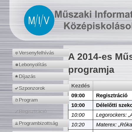
Versenyfelhívás
A 2014-es Műs
Lebonyolítás
programja
Díjazás
Kezdés
Szponzorok
09:00
Regisztráció
Program
10:00
Délelőtti szek
Regisztráció
10:00
Legorockers: „
Programbizottság
10:20
Materex: „Róka