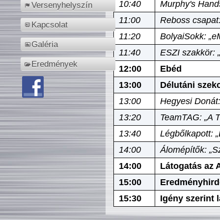
10:40
Murphy's Hands
Versenyhelyszín
11:00
Reboss csapat:
Kapcsolat
11:20
BolyaiSokk: „e
Galéria
11:40
ESZI szakkör: 
Eredmények
12:00
Ebéd
13:00
Délutáni szek
13:00
Hegyesi Donát:
13:20
TeamTAG: „A Tó
13:40
Légbőlkapott: 
14:00
Álomépítők: „Sz
14:00
Látogatás az A
15:00
Eredményhird
15:30
Igény szerint