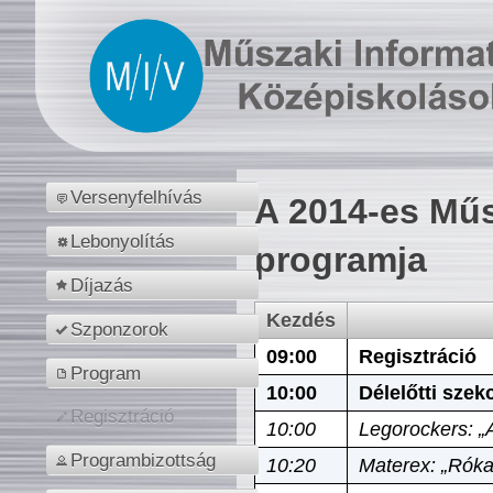
Versenyfelhívás
A 2014-es Műs
Lebonyolítás
programja
Díjazás
Kezdés
Szponzorok
09:00
Regisztráció
Program
10:00
Délelőtti szek
Regisztráció
10:00
Legorockers: „
Programbizottság
10:20
Materex: „Róka