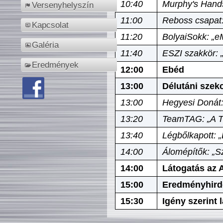
10:40
Murphy's Hands
Versenyhelyszín
11:00
Reboss csapat:
Kapcsolat
11:20
BolyaiSokk: „e
Galéria
11:40
ESZI szakkör: 
Eredmények
12:00
Ebéd
13:00
Délutáni szek
13:00
Hegyesi Donát:
13:20
TeamTAG: „A Tó
13:40
Légbőlkapott: 
14:00
Álomépítők: „Sz
14:00
Látogatás az A
15:00
Eredményhird
15:30
Igény szerint