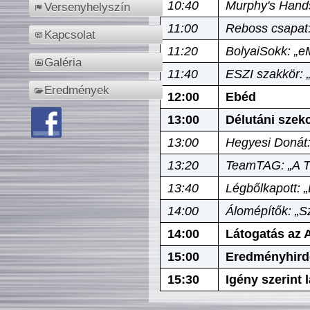
10:40
Murphy's Hands
Versenyhelyszín
11:00
Reboss csapat:
Kapcsolat
11:20
BolyaiSokk: „e
Galéria
11:40
ESZI szakkör: 
Eredmények
12:00
Ebéd
13:00
Délutáni szek
13:00
Hegyesi Donát:
13:20
TeamTAG: „A Tó
13:40
Légbőlkapott: 
14:00
Álomépítők: „Sz
14:00
Látogatás az A
15:00
Eredményhird
15:30
Igény szerint