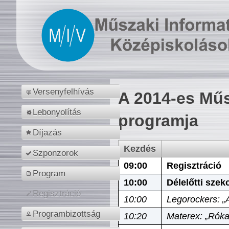
Versenyfelhívás
A 2014-es Műs
Lebonyolítás
programja
Díjazás
Kezdés
Szponzorok
09:00
Regisztráció
Program
10:00
Délelőtti szek
Regisztráció
10:00
Legorockers: „
Programbizottság
10:20
Materex: „Róka