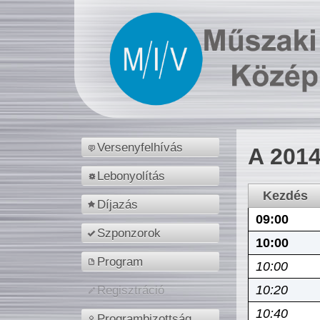
Versenyfelhívás
A 2014
Lebonyolítás
Kezdés
Díjazás
09:00
Szponzorok
10:00
Program
10:00
10:20
Regisztráció
10:40
Programbizottság