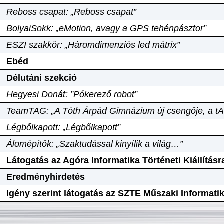
Reboss csapat: „Reboss csapat”
BolyaiSokk: „eMotion, avagy a GPS tehénpásztor”
ESZI szakkör: „Háromdimenziós led mátrix”
Ebéd
Délutáni szekció
Hegyesi Donát: ”Pókerező robot”
TeamTAG: „A Tóth Árpád Gimnázium új csengője, a tA
Légbőlkapott: „Légbőlkapott”
Álomépítők: „Szaktudással kinyílik a világ…”
Látogatás az Agóra Informatika Történeti Kiállításr
Eredményhirdetés
Igény szerint látogatás az SZTE Műszaki Informat