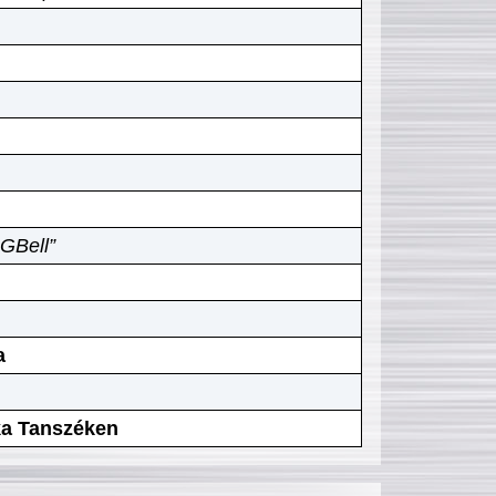
GBell”
a
ika Tanszéken