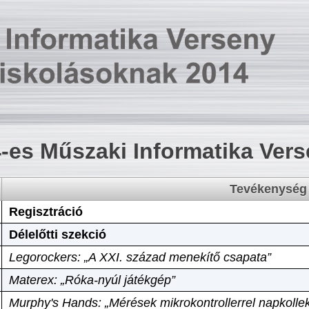
-es Műszaki Informatika Ver
Tevékenység
Regisztráció
Délelőtti szekció
Legorockers: „A XXI. század menekítő csapata”
Materex: „Róka-nyúl játékgép”
Murphy's Hands: „Mérések mikrokontrollerrel napkollek