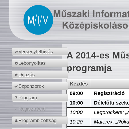
Versenyfelhívás
A 2014-es Műs
Lebonyolítás
programja
Díjazás
Kezdés
Szponzorok
09:00
Regisztráció
Program
10:00
Délelőtti szek
Regisztráció
10:00
Legorockers: „
Programbizottság
10:20
Materex: „Róka