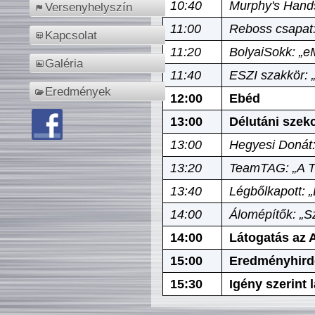
10:40
Murphy's Hands
Versenyhelyszín
11:00
Reboss csapat:
Kapcsolat
11:20
BolyaiSokk: „e
Galéria
11:40
ESZI szakkör: 
Eredmények
12:00
Ebéd
13:00
Délutáni szek
13:00
Hegyesi Donát:
13:20
TeamTAG: „A Tó
13:40
Légbőlkapott: 
14:00
Álomépítők: „Sz
14:00
Látogatás az A
15:00
Eredményhird
15:30
Igény szerint