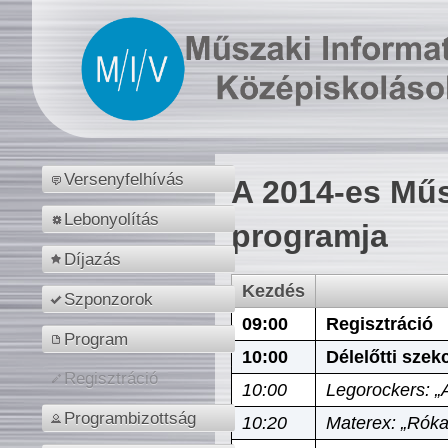
Versenyfelhívás
A 2014-es Műs
Lebonyolítás
programja
Díjazás
Kezdés
Szponzorok
09:00
Regisztráció
Program
10:00
Délelőtti szek
Regisztráció
10:00
Legorockers: „
Programbizottság
10:20
Materex: „Róka