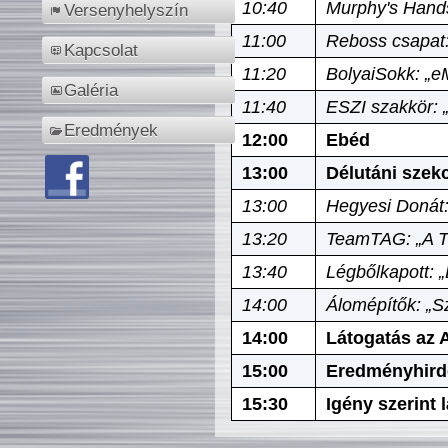
10:40
Murphy's Hands
Versenyhelyszín
11:00
Reboss csapat:
Kapcsolat
11:20
BolyaiSokk: „e
Galéria
11:40
ESZI szakkör: 
Eredmények
12:00
Ebéd
13:00
Délutáni szek
13:00
Hegyesi Donát:
13:20
TeamTAG: „A Tó
13:40
Légbőlkapott: 
14:00
Álomépítők: „Sz
14:00
Látogatás az A
15:00
Eredményhird
15:30
Igény szerint