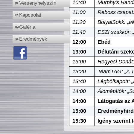
10:40
Murphy's Hands
Versenyhelyszín
11:00
Reboss csapat:
Kapcsolat
11:20
BolyaiSokk: „e
Galéria
11:40
ESZI szakkör: 
Eredmények
12:00
Ebéd
13:00
Délutáni szek
13:00
Hegyesi Donát:
13:20
TeamTAG: „A Tó
13:40
Légbőlkapott: 
14:00
Álomépítők: „Sz
14:00
Látogatás az A
15:00
Eredményhird
15:30
Igény szerint