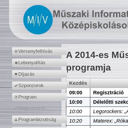
Versenyfelhívás
A 2014-es Műs
Lebonyolítás
programja
Díjazás
Kezdés
Szponzorok
09:00
Regisztráció
Program
10:00
Délelőtti szek
Regisztráció
10:00
Legorockers: „
Programbizottság
10:20
Materex: „Róka