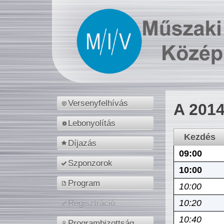
Versenyfelhívás
A 2014
Lebonyolítás
Kezdés
Díjazás
09:00
Szponzorok
10:00
Program
10:00
10:20
Regisztráció
10:40
Programbizottság