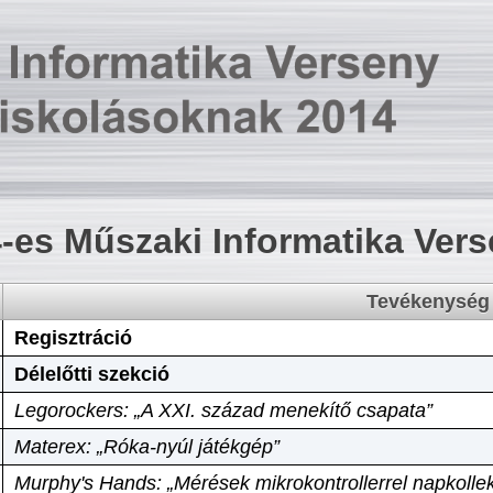
-es Műszaki Informatika Ver
Tevékenység
Regisztráció
Délelőtti szekció
Legorockers: „A XXI. század menekítő csapata”
Materex: „Róka-nyúl játékgép”
Murphy's Hands: „Mérések mikrokontrollerrel napkollek