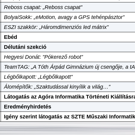
Reboss csapat: „Reboss csapat”
BolyaiSokk: „eMotion, avagy a GPS tehénpásztor”
ESZI szakkör: „Háromdimenziós led mátrix”
Ebéd
Délutáni szekció
Hegyesi Donát: ”Pókerező robot”
TeamTAG: „A Tóth Árpád Gimnázium új csengője, a tA
Légbőlkapott: „Légbőlkapott”
Álomépítők: „Szaktudással kinyílik a világ…”
Látogatás az Agóra Informatika Történeti Kiállításr
Eredményhirdetés
Igény szerint látogatás az SZTE Műszaki Informat