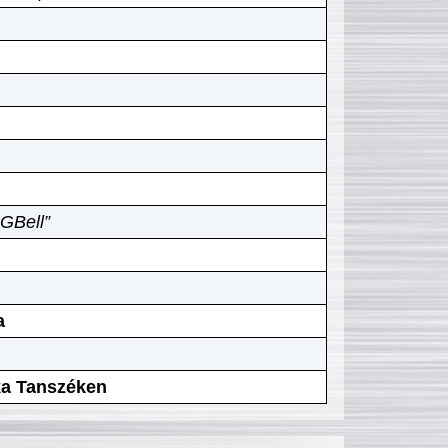
GBell”
a
ika Tanszéken