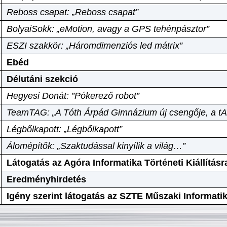
Reboss csapat: „Reboss csapat”
BolyaiSokk: „eMotion, avagy a GPS tehénpásztor”
ESZI szakkör: „Háromdimenziós led mátrix”
Ebéd
Délutáni szekció
Hegyesi Donát: ”Pókerező robot”
TeamTAG: „A Tóth Árpád Gimnázium új csengője, a tA
Légbőlkapott: „Légbőlkapott”
Álomépítők: „Szaktudással kinyílik a világ…”
Látogatás az Agóra Informatika Történeti Kiállításr
Eredményhirdetés
Igény szerint látogatás az SZTE Műszaki Informat