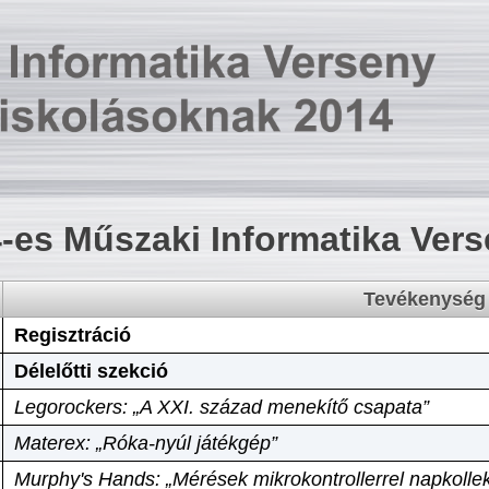
-es Műszaki Informatika Ver
Tevékenység
Regisztráció
Délelőtti szekció
Legorockers: „A XXI. század menekítő csapata”
Materex: „Róka-nyúl játékgép”
Murphy's Hands: „Mérések mikrokontrollerrel napkollek