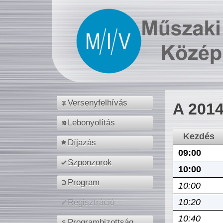
Versenyfelhívás
A 2014
Lebonyolítás
Kezdés
Díjazás
09:00
Szponzorok
10:00
Program
10:00
10:20
Regisztráció
10:40
Programbizottság