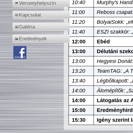
10:40
Murphy's Hands
Versenyhelyszín
11:00
Reboss csapat:
Kapcsolat
11:20
BolyaiSokk: „e
Galéria
11:40
ESZI szakkör: 
Eredmények
12:00
Ebéd
13:00
Délutáni szek
13:00
Hegyesi Donát:
13:20
TeamTAG: „A Tó
13:40
Légbőlkapott: 
14:00
Álomépítők: „Sz
14:00
Látogatás az A
15:00
Eredményhird
15:30
Igény szerint