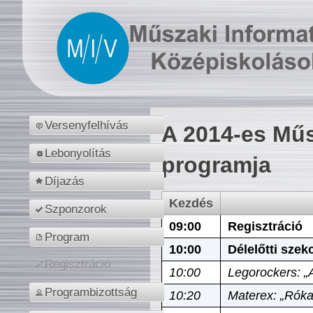
Versenyfelhívás
A 2014-es Műs
Lebonyolítás
programja
Díjazás
Kezdés
Szponzorok
09:00
Regisztráció
Program
10:00
Délelőtti szek
Regisztráció
10:00
Legorockers: „
Programbizottság
10:20
Materex: „Róka