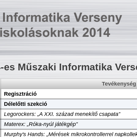
-es Műszaki Informatika Ver
Tevékenység
Regisztráció
Délelőtti szekció
Legorockers: „A XXI. század menekítő csapata”
Materex: „Róka-nyúl játékgép”
Murphy's Hands: „Mérések mikrokontrollerrel napkollek