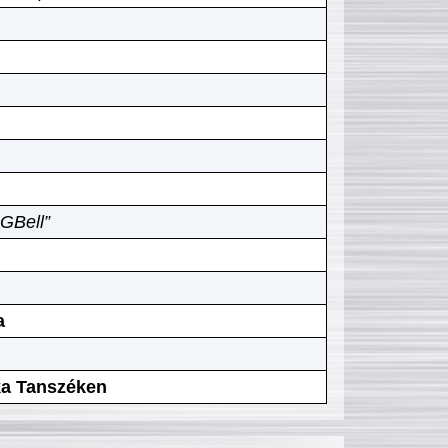
GBell”
a
ika Tanszéken