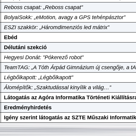
Reboss csapat: „Reboss csapat”
BolyaiSokk: „eMotion, avagy a GPS tehénpásztor”
ESZI szakkör: „Háromdimenziós led mátrix”
Ebéd
Délutáni szekció
Hegyesi Donát: ”Pókerező robot”
TeamTAG: „A Tóth Árpád Gimnázium új csengője, a tA
Légbőlkapott: „Légbőlkapott”
Álomépítők: „Szaktudással kinyílik a világ…”
Látogatás az Agóra Informatika Történeti Kiállításr
Eredményhirdetés
Igény szerint látogatás az SZTE Műszaki Informat