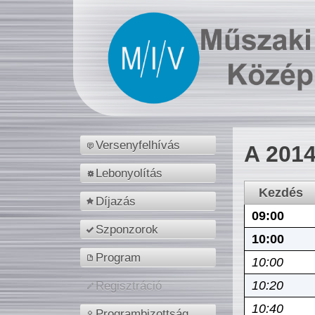
Versenyfelhívás
A 2014
Lebonyolítás
Kezdés
Díjazás
09:00
Szponzorok
10:00
Program
10:00
10:20
Regisztráció
10:40
Programbizottság