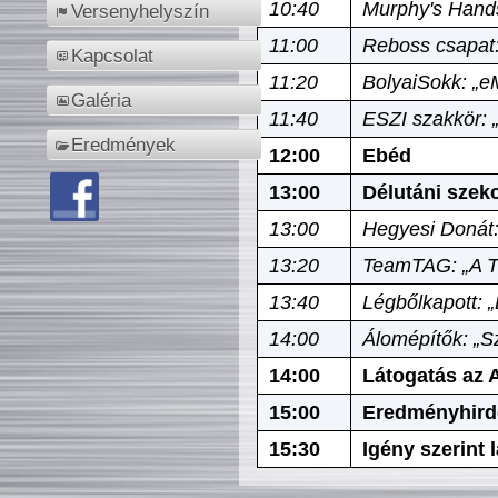
10:40
Murphy's Hands
Versenyhelyszín
11:00
Reboss csapat:
Kapcsolat
11:20
BolyaiSokk: „e
Galéria
11:40
ESZI szakkör: 
Eredmények
12:00
Ebéd
13:00
Délutáni szek
13:00
Hegyesi Donát:
13:20
TeamTAG: „A Tó
13:40
Légbőlkapott: 
14:00
Álomépítők: „Sz
14:00
Látogatás az A
15:00
Eredményhird
15:30
Igény szerint