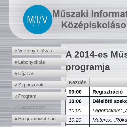
Versenyfelhívás
A 2014-es Műs
Lebonyolítás
programja
Díjazás
Kezdés
Szponzorok
09:00
Regisztráció
Program
10:00
Délelőtti szek
Regisztráció
10:00
Legorockers: „
Programbizottság
10:20
Materex: „Róka