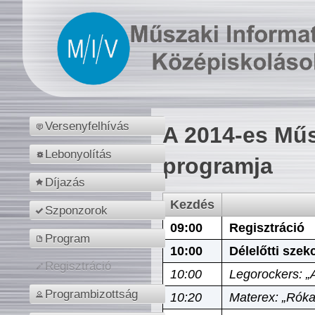
Versenyfelhívás
A 2014-es Műs
Lebonyolítás
programja
Díjazás
Kezdés
Szponzorok
09:00
Regisztráció
Program
10:00
Délelőtti szek
Regisztráció
10:00
Legorockers: „
Programbizottság
10:20
Materex: „Róka