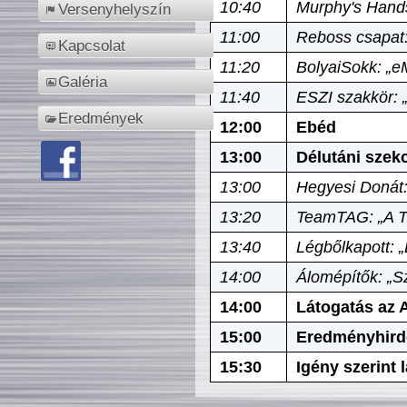
10:40
Murphy's Hands
Versenyhelyszín
11:00
Reboss csapat:
Kapcsolat
11:20
BolyaiSokk: „e
Galéria
11:40
ESZI szakkör: 
Eredmények
12:00
Ebéd
13:00
Délutáni szek
13:00
Hegyesi Donát:
13:20
TeamTAG: „A Tó
13:40
Légbőlkapott: 
14:00
Álomépítők: „Sz
14:00
Látogatás az A
15:00
Eredményhird
15:30
Igény szerint