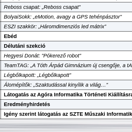
Reboss csapat: „Reboss csapat”
BolyaiSokk: „eMotion, avagy a GPS tehénpásztor”
ESZI szakkör: „Háromdimenziós led mátrix”
Ebéd
Délutáni szekció
Hegyesi Donát: ”Pókerező robot”
TeamTAG: „A Tóth Árpád Gimnázium új csengője, a tA
Légbőlkapott: „Légbőlkapott”
Álomépítők: „Szaktudással kinyílik a világ…”
Látogatás az Agóra Informatika Történeti Kiállításr
Eredményhirdetés
Igény szerint látogatás az SZTE Műszaki Informat