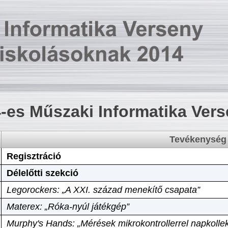
-es Műszaki Informatika Ver
Tevékenység
Regisztráció
Délelőtti szekció
Legorockers: „A XXI. század menekítő csapata”
Materex: „Róka-nyúl játékgép”
Murphy's Hands: „Mérések mikrokontrollerrel napkollek