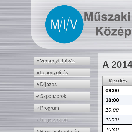
Versenyfelhívás
A 2014
Lebonyolítás
Kezdés
Díjazás
09:00
Szponzorok
10:00
Program
10:00
10:20
Regisztráció
10:40
Programbizottság