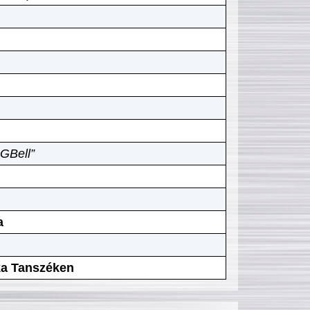
GBell”
a
ika Tanszéken