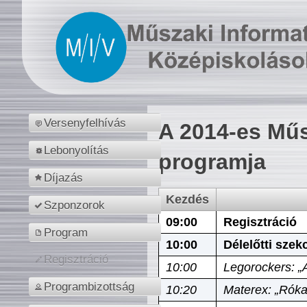
Versenyfelhívás
A 2014-es Műs
Lebonyolítás
programja
Díjazás
Kezdés
Szponzorok
09:00
Regisztráció
Program
10:00
Délelőtti szek
Regisztráció
10:00
Legorockers: „
Programbizottság
10:20
Materex: „Róka