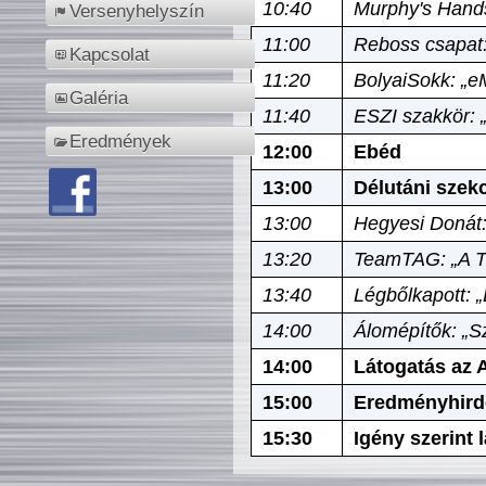
10:40
Murphy's Hands
Versenyhelyszín
11:00
Reboss csapat:
Kapcsolat
11:20
BolyaiSokk: „e
Galéria
11:40
ESZI szakkör: 
Eredmények
12:00
Ebéd
13:00
Délutáni szek
13:00
Hegyesi Donát:
13:20
TeamTAG: „A Tó
13:40
Légbőlkapott: 
14:00
Álomépítők: „Sz
14:00
Látogatás az A
15:00
Eredményhird
15:30
Igény szerint