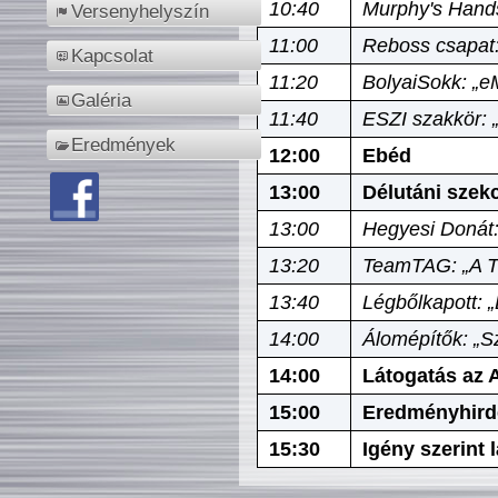
10:40
Murphy's Hands
Versenyhelyszín
11:00
Reboss csapat:
Kapcsolat
11:20
BolyaiSokk: „e
Galéria
11:40
ESZI szakkör: 
Eredmények
12:00
Ebéd
13:00
Délutáni szek
13:00
Hegyesi Donát:
13:20
TeamTAG: „A Tó
13:40
Légbőlkapott: 
14:00
Álomépítők: „Sz
14:00
Látogatás az A
15:00
Eredményhird
15:30
Igény szerint