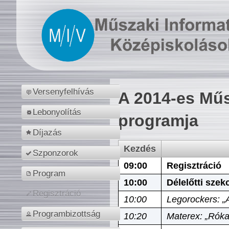
Versenyfelhívás
A 2014-es Műs
Lebonyolítás
programja
Díjazás
Kezdés
Szponzorok
09:00
Regisztráció
Program
10:00
Délelőtti szek
Regisztráció
10:00
Legorockers: „
Programbizottság
10:20
Materex: „Róka