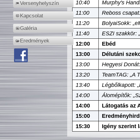
10:40
Murphy's Hands
Versenyhelyszín
11:00
Reboss csapat:
Kapcsolat
11:20
BolyaiSokk: „e
Galéria
11:40
ESZI szakkör: 
Eredmények
12:00
Ebéd
13:00
Délutáni szek
13:00
Hegyesi Donát:
13:20
TeamTAG: „A Tó
13:40
Légbőlkapott: 
14:00
Álomépítők: „Sz
14:00
Látogatás az A
15:00
Eredményhird
15:30
Igény szerint