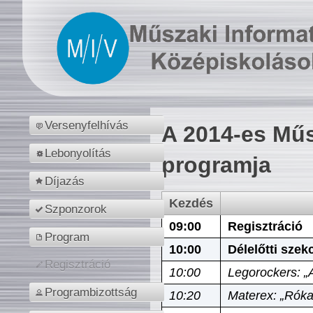
Versenyfelhívás
A 2014-es Műs
Lebonyolítás
programja
Díjazás
Kezdés
Szponzorok
09:00
Regisztráció
Program
10:00
Délelőtti szek
Regisztráció
10:00
Legorockers: „
Programbizottság
10:20
Materex: „Róka