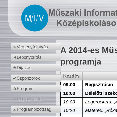
Versenyfelhívás
A 2014-es Műs
Lebonyolítás
programja
Díjazás
Kezdés
Szponzorok
09:00
Regisztráció
Program
10:00
Délelőtti szek
Regisztráció
10:00
Legorockers: „
Programbizottság
10:20
Materex: „Róka