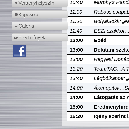
10:40
Murphy's Hands
Versenyhelyszín
11:00
Reboss csapat:
Kapcsolat
11:20
BolyaiSokk: „e
Galéria
11:40
ESZI szakkör: 
Eredmények
12:00
Ebéd
13:00
Délutáni szek
13:00
Hegyesi Donát:
13:20
TeamTAG: „A Tó
13:40
Légbőlkapott: 
14:00
Álomépítők: „Sz
14:00
Látogatás az A
15:00
Eredményhird
15:30
Igény szerint