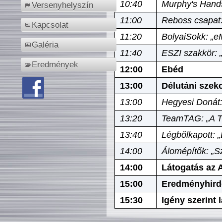
10:40
Murphy's Hands
Versenyhelyszín
11:00
Reboss csapat:
Kapcsolat
11:20
BolyaiSokk: „e
Galéria
11:40
ESZI szakkör: 
Eredmények
12:00
Ebéd
13:00
Délutáni szek
13:00
Hegyesi Donát:
13:20
TeamTAG: „A Tó
13:40
Légbőlkapott: 
14:00
Álomépítők: „Sz
14:00
Látogatás az A
15:00
Eredményhird
15:30
Igény szerint