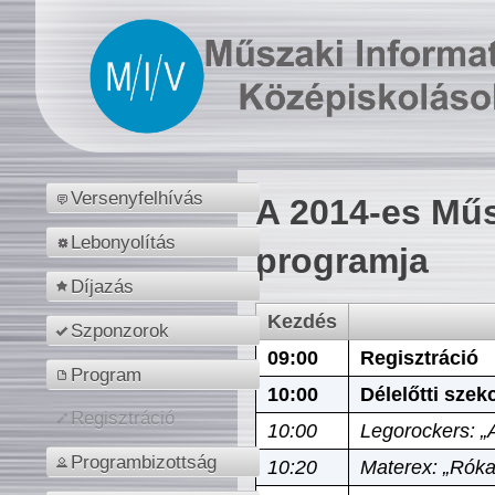
Versenyfelhívás
A 2014-es Műs
Lebonyolítás
programja
Díjazás
Kezdés
Szponzorok
09:00
Regisztráció
Program
10:00
Délelőtti szek
Regisztráció
10:00
Legorockers: „
Programbizottság
10:20
Materex: „Róka