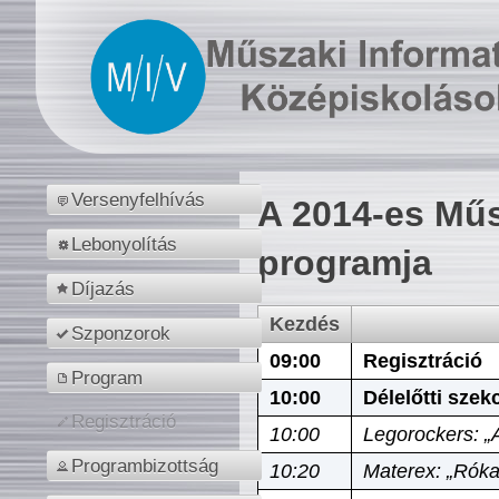
Versenyfelhívás
A 2014-es Műs
Lebonyolítás
programja
Díjazás
Kezdés
Szponzorok
09:00
Regisztráció
Program
10:00
Délelőtti szek
Regisztráció
10:00
Legorockers: „
Programbizottság
10:20
Materex: „Róka