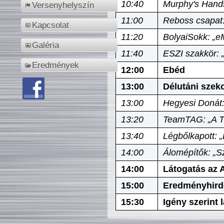
10:40
Murphy's Hands
Versenyhelyszín
11:00
Reboss csapat:
Kapcsolat
11:20
BolyaiSokk: „e
Galéria
11:40
ESZI szakkör: 
Eredmények
12:00
Ebéd
13:00
Délutáni szek
13:00
Hegyesi Donát:
13:20
TeamTAG: „A Tó
13:40
Légbőlkapott: 
14:00
Álomépítők: „Sz
14:00
Látogatás az A
15:00
Eredményhird
15:30
Igény szerint