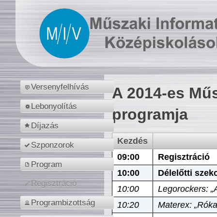
Versenyfelhívás
A 2014-es Műs
Lebonyolítás
programja
Díjazás
Kezdés
Szponzorok
09:00
Regisztráció
Program
10:00
Délelőtti szek
Regisztráció
10:00
Legorockers: „
Programbizottság
10:20
Materex: „Róka