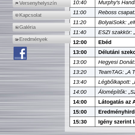
10:40
Murphy's Hands
Versenyhelyszín
11:00
Reboss csapat:
Kapcsolat
11:20
BolyaiSokk: „e
Galéria
11:40
ESZI szakkör: 
Eredmények
12:00
Ebéd
13:00
Délutáni szek
13:00
Hegyesi Donát:
13:20
TeamTAG: „A Tó
13:40
Légbőlkapott: 
14:00
Álomépítők: „Sz
14:00
Látogatás az A
15:00
Eredményhird
15:30
Igény szerint