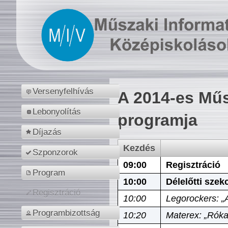
Versenyfelhívás
A 2014-es Műs
Lebonyolítás
programja
Díjazás
Kezdés
Szponzorok
09:00
Regisztráció
Program
10:00
Délelőtti szek
Regisztráció
10:00
Legorockers: „
Programbizottság
10:20
Materex: „Róka