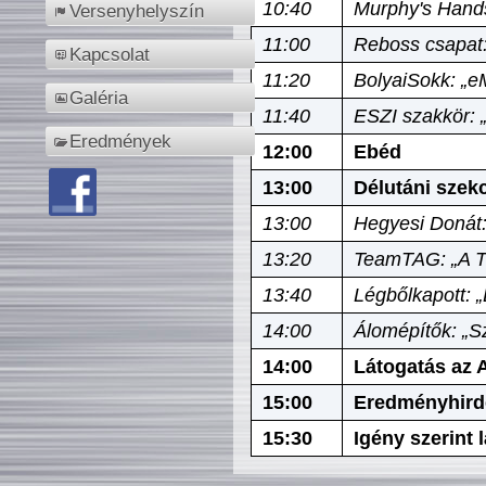
10:40
Murphy's Hands
Versenyhelyszín
11:00
Reboss csapat:
Kapcsolat
11:20
BolyaiSokk: „e
Galéria
11:40
ESZI szakkör: 
Eredmények
12:00
Ebéd
13:00
Délutáni szek
13:00
Hegyesi Donát:
13:20
TeamTAG: „A Tó
13:40
Légbőlkapott: 
14:00
Álomépítők: „Sz
14:00
Látogatás az A
15:00
Eredményhird
15:30
Igény szerint