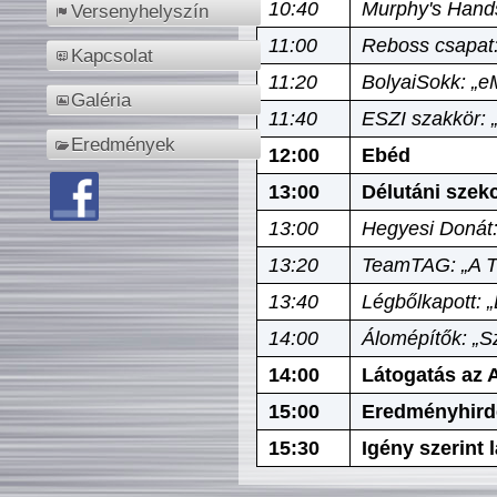
10:40
Murphy's Hands
Versenyhelyszín
11:00
Reboss csapat:
Kapcsolat
11:20
BolyaiSokk: „e
Galéria
11:40
ESZI szakkör: 
Eredmények
12:00
Ebéd
13:00
Délutáni szek
13:00
Hegyesi Donát:
13:20
TeamTAG: „A Tó
13:40
Légbőlkapott: 
14:00
Álomépítők: „Sz
14:00
Látogatás az A
15:00
Eredményhird
15:30
Igény szerint