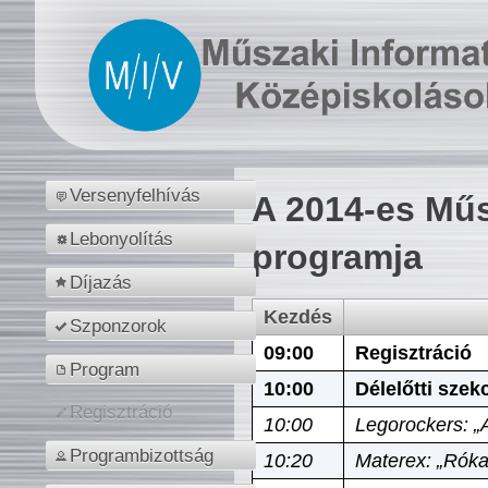
Versenyfelhívás
A 2014-es Műs
Lebonyolítás
programja
Díjazás
Kezdés
Szponzorok
09:00
Regisztráció
Program
10:00
Délelőtti szek
Regisztráció
10:00
Legorockers: „
Programbizottság
10:20
Materex: „Róka