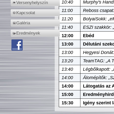
10:40
Murphy's Hands
Versenyhelyszín
11:00
Reboss csapat:
Kapcsolat
11:20
BolyaiSokk: „e
Galéria
11:40
ESZI szakkör: 
Eredmények
12:00
Ebéd
13:00
Délutáni szek
13:00
Hegyesi Donát:
13:20
TeamTAG: „A Tó
13:40
Légbőlkapott: 
14:00
Álomépítők: „Sz
14:00
Látogatás az A
15:00
Eredményhird
15:30
Igény szerint