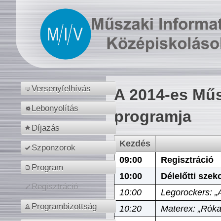
Versenyfelhívás
A 2014-es Műs
Lebonyolítás
programja
Díjazás
Kezdés
Szponzorok
09:00
Regisztráció
Program
10:00
Délelőtti szek
Regisztráció
10:00
Legorockers: „
Programbizottság
10:20
Materex: „Róka