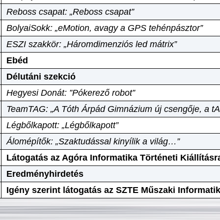
Reboss csapat: „Reboss csapat”
BolyaiSokk: „eMotion, avagy a GPS tehénpásztor”
ESZI szakkör: „Háromdimenziós led mátrix”
Ebéd
Délutáni szekció
Hegyesi Donát: ”Pókerező robot”
TeamTAG: „A Tóth Árpád Gimnázium új csengője, a tA
Légbőlkapott: „Légbőlkapott”
Álomépítők: „Szaktudással kinyílik a világ…”
Látogatás az Agóra Informatika Történeti Kiállításr
Eredményhirdetés
Igény szerint látogatás az SZTE Műszaki Informat