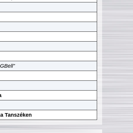
GBell”
a
ika Tanszéken