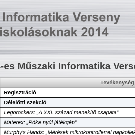
-es Műszaki Informatika Ver
Tevékenység
Regisztráció
Délelőtti szekció
Legorockers: „A XXI. század menekítő csapata”
Materex: „Róka-nyúl játékgép”
Murphy's Hands: „Mérések mikrokontrollerrel napkollek