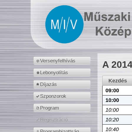
Versenyfelhívás
A 2014
Lebonyolítás
Kezdés
Díjazás
09:00
Szponzorok
10:00
Program
10:00
10:20
Regisztráció
10:40
Programbizottság