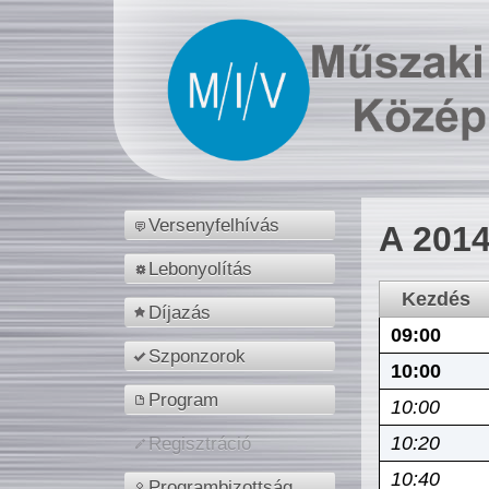
Versenyfelhívás
A 2014
Lebonyolítás
Kezdés
Díjazás
09:00
Szponzorok
10:00
Program
10:00
10:20
Regisztráció
10:40
Programbizottság