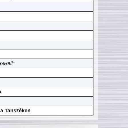
GBell”
a
ika Tanszéken