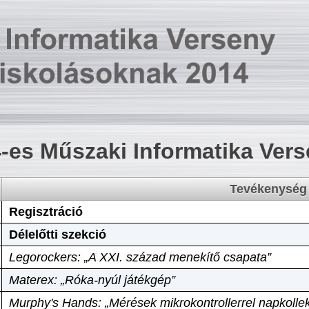
-es Műszaki Informatika Ver
Tevékenység
Regisztráció
Délelőtti szekció
Legorockers: „A XXI. század menekítő csapata”
Materex: „Róka-nyúl játékgép”
Murphy's Hands: „Mérések mikrokontrollerrel napkollek