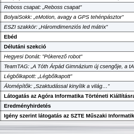
Reboss csapat: „Reboss csapat”
BolyaiSokk: „eMotion, avagy a GPS tehénpásztor”
ESZI szakkör: „Háromdimenziós led mátrix”
Ebéd
Délutáni szekció
Hegyesi Donát: ”Pókerező robot”
TeamTAG: „A Tóth Árpád Gimnázium új csengője, a tA
Légbőlkapott: „Légbőlkapott”
Álomépítők: „Szaktudással kinyílik a világ…”
Látogatás az Agóra Informatika Történeti Kiállításr
Eredményhirdetés
Igény szerint látogatás az SZTE Műszaki Informat