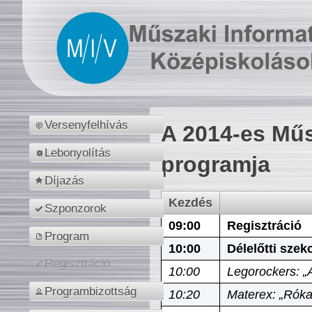
Versenyfelhívás
A 2014-es Műs
Lebonyolítás
programja
Díjazás
Kezdés
Szponzorok
09:00
Regisztráció
Program
10:00
Délelőtti szek
Regisztráció
10:00
Legorockers: „
Programbizottság
10:20
Materex: „Róka