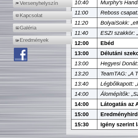
10:40
Murphy's Hands
Versenyhelyszín
11:00
Reboss csapat:
Kapcsolat
11:20
BolyaiSokk: „e
Galéria
11:40
ESZI szakkör: 
Eredmények
12:00
Ebéd
13:00
Délutáni szek
13:00
Hegyesi Donát:
13:20
TeamTAG: „A Tó
13:40
Légbőlkapott: 
14:00
Álomépítők: „Sz
14:00
Látogatás az A
15:00
Eredményhird
15:30
Igény szerint