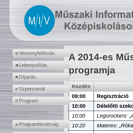
Versenyfelhívás
A 2014-es Műs
Lebonyolítás
programja
Díjazás
Kezdés
Szponzorok
09:00
Regisztráció
Program
10:00
Délelőtti szek
Regisztráció
10:00
Legorockers: „
Programbizottság
10:20
Materex: „Róka