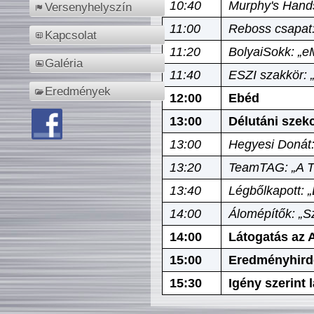
10:40
Murphy's Hands
Versenyhelyszín
11:00
Reboss csapat:
Kapcsolat
11:20
BolyaiSokk: „e
Galéria
11:40
ESZI szakkör: 
Eredmények
12:00
Ebéd
13:00
Délutáni szek
13:00
Hegyesi Donát:
13:20
TeamTAG: „A Tó
13:40
Légbőlkapott: 
14:00
Álomépítők: „Sz
14:00
Látogatás az A
15:00
Eredményhird
15:30
Igény szerint