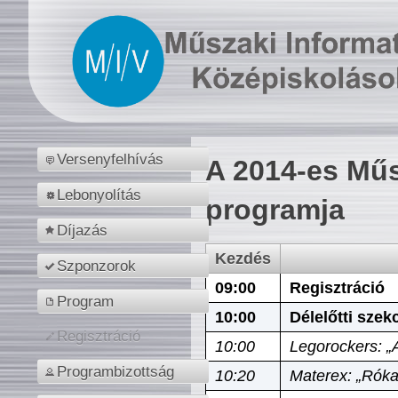
Versenyfelhívás
A 2014-es Műs
Lebonyolítás
programja
Díjazás
Kezdés
Szponzorok
09:00
Regisztráció
Program
10:00
Délelőtti szek
Regisztráció
10:00
Legorockers: „
Programbizottság
10:20
Materex: „Róka