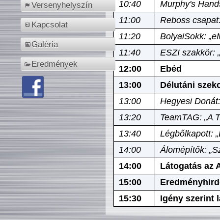
10:40
Murphy's Hands
Versenyhelyszín
11:00
Reboss csapat:
Kapcsolat
11:20
BolyaiSokk: „e
Galéria
11:40
ESZI szakkör: 
Eredmények
12:00
Ebéd
13:00
Délutáni szek
13:00
Hegyesi Donát:
13:20
TeamTAG: „A Tó
13:40
Légbőlkapott: 
14:00
Álomépítők: „Sz
14:00
Látogatás az A
15:00
Eredményhird
15:30
Igény szerint