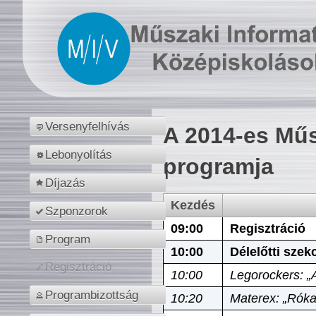
Versenyfelhívás
A 2014-es Műs
Lebonyolítás
programja
Díjazás
Kezdés
Szponzorok
09:00
Regisztráció
Program
10:00
Délelőtti szek
Regisztráció
10:00
Legorockers: „
Programbizottság
10:20
Materex: „Róka