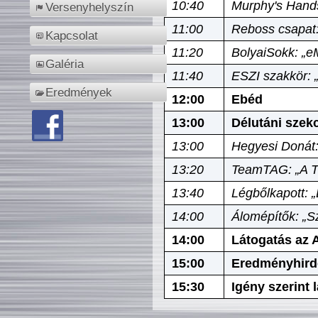
10:40
Murphy's Hands
Versenyhelyszín
11:00
Reboss csapat:
Kapcsolat
11:20
BolyaiSokk: „e
Galéria
11:40
ESZI szakkör: 
Eredmények
12:00
Ebéd
13:00
Délutáni szek
13:00
Hegyesi Donát:
13:20
TeamTAG: „A Tó
13:40
Légbőlkapott: 
14:00
Álomépítők: „Sz
14:00
Látogatás az A
15:00
Eredményhird
15:30
Igény szerint