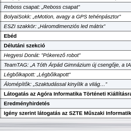
Reboss csapat: „Reboss csapat”
BolyaiSokk: „eMotion, avagy a GPS tehénpásztor”
ESZI szakkör: „Háromdimenziós led mátrix”
Ebéd
Délutáni szekció
Hegyesi Donát: ”Pókerező robot”
TeamTAG: „A Tóth Árpád Gimnázium új csengője, a tA
Légbőlkapott: „Légbőlkapott”
Álomépítők: „Szaktudással kinyílik a világ…”
Látogatás az Agóra Informatika Történeti Kiállításr
Eredményhirdetés
Igény szerint látogatás az SZTE Műszaki Informat