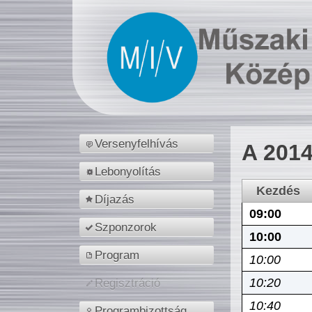
Versenyfelhívás
A 2014
Lebonyolítás
Kezdés
Díjazás
09:00
Szponzorok
10:00
Program
10:00
10:20
Regisztráció
10:40
Programbizottság