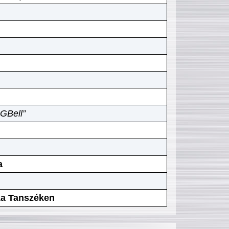
GBell”
a
ika Tanszéken