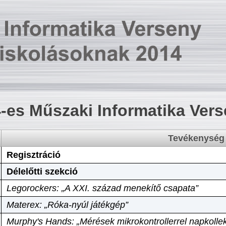
-es Műszaki Informatika Ver
Tevékenység
Regisztráció
Délelőtti szekció
Legorockers: „A XXI. század menekítő csapata”
Materex: „Róka-nyúl játékgép”
Murphy's Hands: „Mérések mikrokontrollerrel napkollek