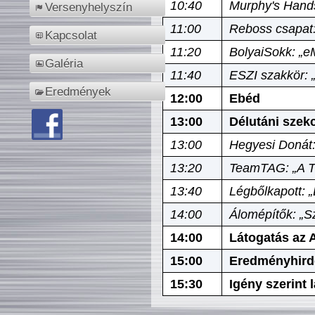
10:40
Murphy's Hands
Versenyhelyszín
11:00
Reboss csapat:
Kapcsolat
11:20
BolyaiSokk: „e
Galéria
11:40
ESZI szakkör: 
Eredmények
12:00
Ebéd
13:00
Délutáni szek
13:00
Hegyesi Donát:
13:20
TeamTAG: „A Tó
13:40
Légbőlkapott: 
14:00
Álomépítők: „Sz
14:00
Látogatás az A
15:00
Eredményhird
15:30
Igény szerint