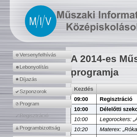
Versenyfelhívás
A 2014-es Műs
Lebonyolítás
programja
Díjazás
Kezdés
Szponzorok
09:00
Regisztráció
Program
10:00
Délelőtti szek
Regisztráció
10:00
Legorockers: „
Programbizottság
10:20
Materex: „Róka