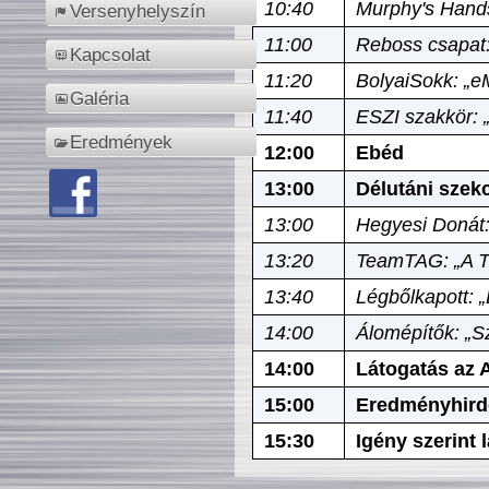
10:40
Murphy's Hands
Versenyhelyszín
11:00
Reboss csapat:
Kapcsolat
11:20
BolyaiSokk: „e
Galéria
11:40
ESZI szakkör: 
Eredmények
12:00
Ebéd
13:00
Délutáni szek
13:00
Hegyesi Donát:
13:20
TeamTAG: „A Tó
13:40
Légbőlkapott: 
14:00
Álomépítők: „Sz
14:00
Látogatás az A
15:00
Eredményhird
15:30
Igény szerint