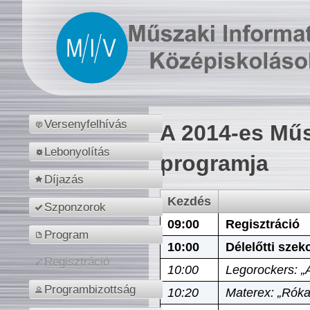
Versenyfelhívás
A 2014-es Műs
Lebonyolítás
programja
Díjazás
Kezdés
Szponzorok
09:00
Regisztráció
Program
10:00
Délelőtti szek
Regisztráció
10:00
Legorockers: „
Programbizottság
10:20
Materex: „Róka