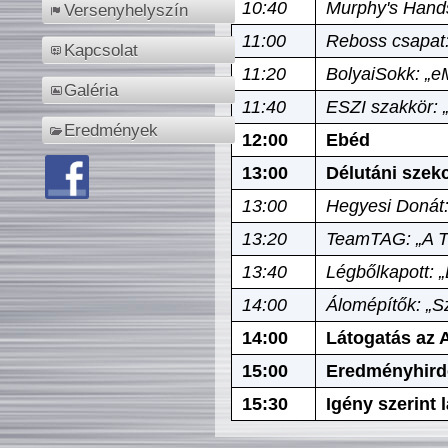
10:40
Murphy's Hands
Versenyhelyszín
11:00
Reboss csapat:
Kapcsolat
11:20
BolyaiSokk: „e
Galéria
11:40
ESZI szakkör: 
Eredmények
12:00
Ebéd
13:00
Délutáni szek
13:00
Hegyesi Donát:
13:20
TeamTAG: „A Tó
13:40
Légbőlkapott: 
14:00
Álomépítők: „Sz
14:00
Látogatás az A
15:00
Eredményhird
15:30
Igény szerint