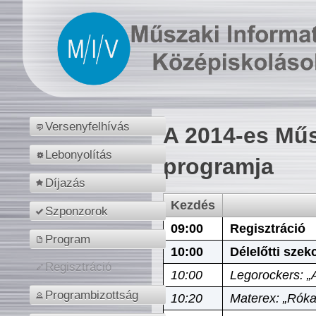
Versenyfelhívás
A 2014-es Műs
Lebonyolítás
programja
Díjazás
Kezdés
Szponzorok
09:00
Regisztráció
Program
10:00
Délelőtti szek
Regisztráció
10:00
Legorockers: „
Programbizottság
10:20
Materex: „Róka