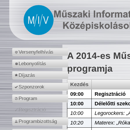
Versenyfelhívás
A 2014-es Műs
Lebonyolítás
programja
Díjazás
Kezdés
Szponzorok
09:00
Regisztráció
Program
10:00
Délelőtti szek
Regisztráció
10:00
Legorockers: „
Programbizottság
10:20
Materex: „Róka