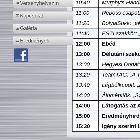
10:40
Murphy's Hands
Versenyhelyszín
11:00
Reboss csapat:
Kapcsolat
11:20
BolyaiSokk: „e
Galéria
11:40
ESZI szakkör: 
Eredmények
12:00
Ebéd
13:00
Délutáni szek
13:00
Hegyesi Donát:
13:20
TeamTAG: „A Tó
13:40
Légbőlkapott: 
14:00
Álomépítők: „Sz
14:00
Látogatás az A
15:00
Eredményhird
15:30
Igény szerint