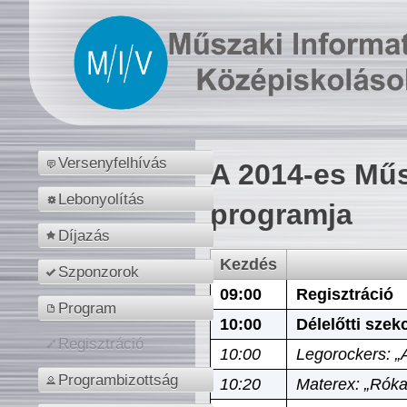
Versenyfelhívás
A 2014-es Műs
Lebonyolítás
programja
Díjazás
Kezdés
Szponzorok
09:00
Regisztráció
Program
10:00
Délelőtti szek
Regisztráció
10:00
Legorockers: „
Programbizottság
10:20
Materex: „Róka