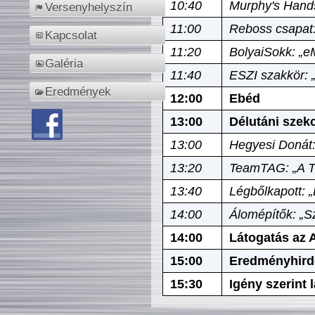
10:40
Murphy's Hands
Versenyhelyszín
11:00
Reboss csapat:
Kapcsolat
11:20
BolyaiSokk: „e
Galéria
11:40
ESZI szakkör: 
Eredmények
12:00
Ebéd
13:00
Délutáni szek
13:00
Hegyesi Donát:
13:20
TeamTAG: „A Tó
13:40
Légbőlkapott: 
14:00
Álomépítők: „Sz
14:00
Látogatás az A
15:00
Eredményhird
15:30
Igény szerint