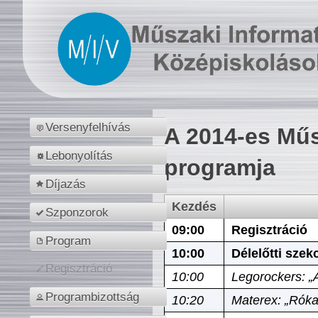
Versenyfelhívás
A 2014-es Műs
Lebonyolítás
programja
Díjazás
Kezdés
Szponzorok
09:00
Regisztráció
Program
10:00
Délelőtti szek
Regisztráció
10:00
Legorockers: „
Programbizottság
10:20
Materex: „Róka