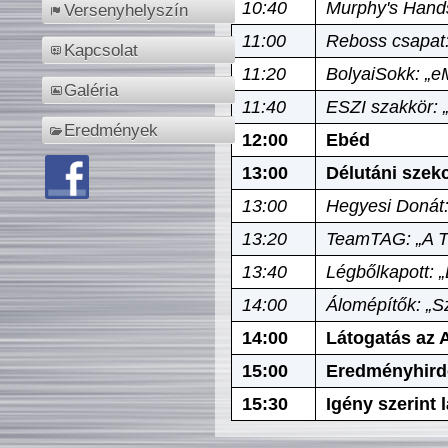
10:40
Murphy's Hands
Versenyhelyszín
11:00
Reboss csapat:
Kapcsolat
11:20
BolyaiSokk: „e
Galéria
11:40
ESZI szakkör: 
Eredmények
12:00
Ebéd
13:00
Délutáni szek
13:00
Hegyesi Donát:
13:20
TeamTAG: „A Tó
13:40
Légbőlkapott: 
14:00
Álomépítők: „Sz
14:00
Látogatás az A
15:00
Eredményhird
15:30
Igény szerint