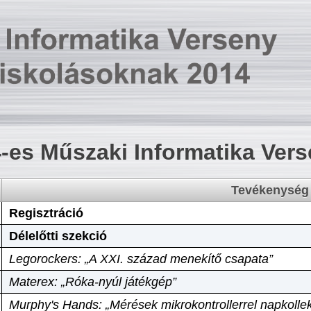
-es Műszaki Informatika Ver
Tevékenység
Regisztráció
Délelőtti szekció
Legorockers: „A XXI. század menekítő csapata”
Materex: „Róka-nyúl játékgép”
Murphy's Hands: „Mérések mikrokontrollerrel napkollek