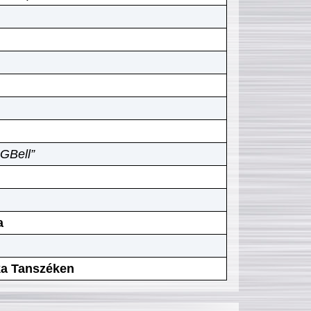
GBell”
a
ika Tanszéken