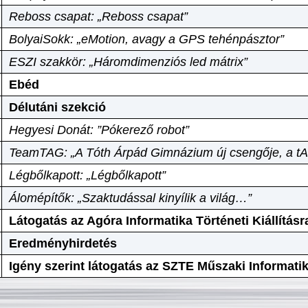
Reboss csapat: „Reboss csapat”
BolyaiSokk: „eMotion, avagy a GPS tehénpásztor”
ESZI szakkör: „Háromdimenziós led mátrix”
Ebéd
Délutáni szekció
Hegyesi Donát: ”Pókerező robot”
TeamTAG: „A Tóth Árpád Gimnázium új csengője, a tA
Légbőlkapott: „Légbőlkapott”
Álomépítők: „Szaktudással kinyílik a világ…”
Látogatás az Agóra Informatika Történeti Kiállításr
Eredményhirdetés
Igény szerint látogatás az SZTE Műszaki Informat