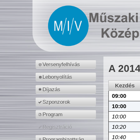
Versenyfelhívás
A 2014
Lebonyolítás
Kezdés
Díjazás
09:00
Szponzorok
10:00
Program
10:00
10:20
Regisztráció
10:40
Programbizottság