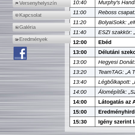
10:40
Murphy's Hands
Versenyhelyszín
11:00
Reboss csapat:
Kapcsolat
11:20
BolyaiSokk: „e
Galéria
11:40
ESZI szakkör: 
Eredmények
12:00
Ebéd
13:00
Délutáni szek
13:00
Hegyesi Donát:
13:20
TeamTAG: „A Tó
13:40
Légbőlkapott: 
14:00
Álomépítők: „Sz
14:00
Látogatás az A
15:00
Eredményhird
15:30
Igény szerint