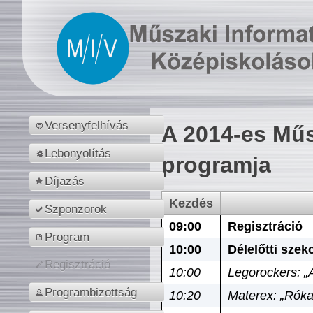
Versenyfelhívás
A 2014-es Műs
Lebonyolítás
programja
Díjazás
Kezdés
Szponzorok
09:00
Regisztráció
Program
10:00
Délelőtti szek
Regisztráció
10:00
Legorockers: „
Programbizottság
10:20
Materex: „Róka